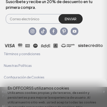
Suscríbete y recibe un 20% de descuento en tu
primera compra.
ENVIAR
Términos y condiciones
Nuestras Políticas
Configuración de Cookies
En OFFCORSS utilizamos cookies
Razón Social: C.I HERMECO S.A. NIT: 890924167-6 Dirección: Carrera 50 #
Utilizamos cookies propias y de terceros, de sesión y
7 – 35
persistentes para mejorar la experiencia de usuario. Al
utilizar nuestro sitio web, usted acepta todas las cookies
All rights reserved empowered by