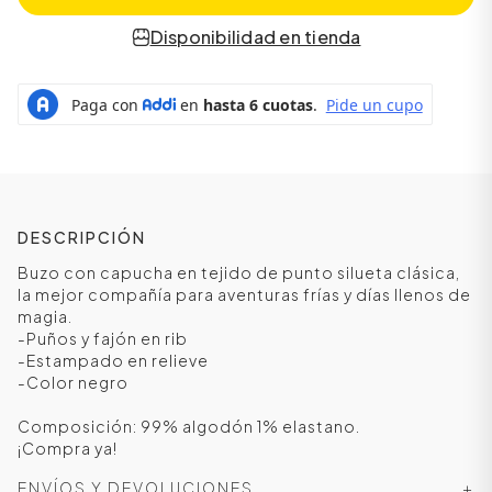
Disponibilidad en tienda
DESCRIPCIÓN
Buzo con capucha en tejido de punto silueta clásica,
la mejor compañía para aventuras frías y días llenos de
magia.
ÁSICOS
-Puños y fajón en rib
-Estampado en relieve
-Color negro
ÁSICOS
ÁSICOS
Composición: 99% algodón 1% elastano.
¡Compra ya!
ÁSICOS
ENVÍOS Y DEVOLUCIONES
+