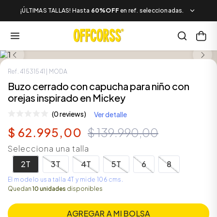
¡ÚLTIMAS TALLAS! Hasta
60%OFF
en ref. seleccionadas.
SALE
Ref.
41531541
| MODA
Buzo cerrado con capucha para niño con
orejas inspirado en Mickey
(0 reviews)
Ver detalle
$
62
.
995
,
00
$
139
.
990
,
00
Selecciona una talla
2T
3T
4T
5T
6
8
El modelo usa talla 4T y mide 106 cms.
Quedan
10 unidades
disponibles
AGREGAR A MI BOLSA