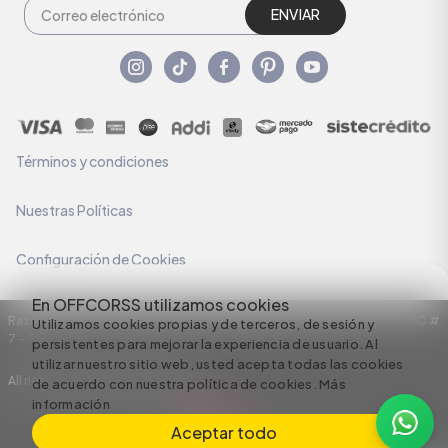
ENVIAR
Términos y condiciones
Nuestras Políticas
Configuración de Cookies
En OFFCORSS utilizamos cookies
Razón Social: C.I HERMECO S.A. NIT: 890924167-6 Dirección: Carrera 50 #
Utilizamos cookies propias y de terceros, de sesión y
7 – 35
persistentes para mejorar la experiencia de usuario. Al
utilizar nuestro sitio web, usted acepta todas las cookies
All rights reserved empowered by
de acuerdo con nuestra política de cookies.
Más
información
Aceptar todo