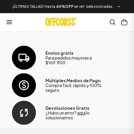
¡ÚLTIMAS TALLAS! Hasta
60%OFF
en ref. seleccionadas.
Envíos gratis
Para pedidos mayores a
$169.900
Múltiples Medios de Pago
Compra fácil, rápido y 100%
seguro.
Devoluciones Gratis
¿Hubo un error?
aquí
lo
solucionamos.