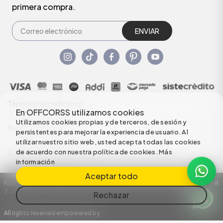
primera compra.
ENVIAR
Términos y condiciones
En OFFCORSS utilizamos cookies
Utilizamos cookies propias y de terceros, de sesión y
Nuestras Políticas
persistentes para mejorar la experiencia de usuario. Al
utilizar nuestro sitio web, usted acepta todas las cookies
de acuerdo con nuestra política de cookies.
Más
Configuración de Cookies
información
Aceptar todo
Razón Social: C.I HERMECO S.A. NIT: 890924167-6 Dirección: Carrera 50 #
7 – 35
Rechazar
All rights reserved empowered by