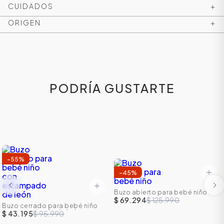
CUIDADOS
+
ORIGEN
+
PODRÍA GUSTARTE
-
55
%
-
45
%
Buzo abierto para bebé niño
$ 69.294
$ 125.990
Buzo cerrado para bebé niño
con estampado de león
$ 43.195
$ 95.990