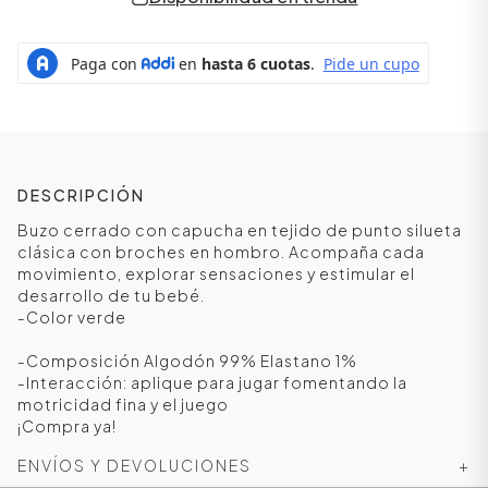
DESCRIPCIÓN
Buzo cerrado con capucha en tejido de punto silueta
clásica con broches en hombro. Acompaña cada
movimiento, explorar sensaciones y estimular el
desarrollo de tu bebé.
ÁSICOS
-Color verde
-Composición Algodón 99% Elastano 1%
-Interacción: aplique para jugar fomentando la
ÁSICOS
motricidad fina y el juego
ÁSICOS
¡Compra ya!
ÁSICOS
ENVÍOS Y DEVOLUCIONES
+