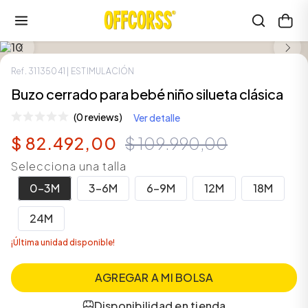
Ref.
31135041
| ESTIMULACIÓN
Buzo cerrado para bebé niño silueta clásica
(0 reviews)
Ver detalle
$
82
.
492
,
00
$
109
.
990
,
00
Selecciona una talla
0-3M
3-6M
6-9M
12M
18M
24M
¡Última unidad disponible!
AGREGAR A MI BOLSA
Disponibilidad en tienda