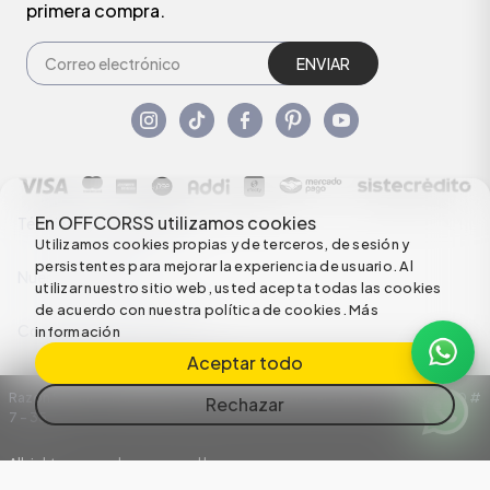
primera compra.
ENVIAR
En OFFCORSS utilizamos cookies
Términos y condiciones
Utilizamos cookies propias y de terceros, de sesión y
persistentes para mejorar la experiencia de usuario. Al
Nuestras Políticas
utilizar nuestro sitio web, usted acepta todas las cookies
de acuerdo con nuestra política de cookies.
Más
Configuración de Cookies
información
Aceptar todo
Razón Social: C.I HERMECO S.A. NIT: 890924167-6 Dirección: Carrera 50 #
Rechazar
7 – 35
All rights reserved empowered by