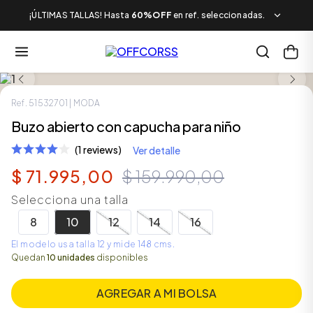
¡ÚLTIMAS TALLAS! Hasta
60%OFF
en ref. seleccionadas.
SALE
Ref.
51532701
| MODA
Buzo abierto con capucha para niño
(1 reviews)
Ver detalle
$
71
.
995
,
00
$
159
.
990
,
00
Selecciona una talla
8
10
12
14
16
El modelo usa talla 12 y mide 148 cms.
Quedan
10 unidades
disponibles
AGREGAR A MI BOLSA