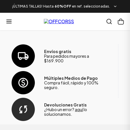
¡ÚLTIMAS TALLAS! Hasta
60%OFF
en ref. seleccionadas.
Envíos gratis
Para pedidos mayores a
$169.900
Múltiples Medios de Pago
Compra fácil, rápido y 100%
seguro.
Devoluciones Gratis
¿Hubo un error?
aquí
lo
solucionamos.