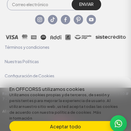
ENVIAR
Términos y condiciones
Nuestras Políticas
Configuración de Cookies
En OFFCORSS utilizamos cookies
Razón Social: C.I HERMECO S.A. NIT: 890924167-6 Dirección: Carrera 50 #
Utilizamos cookies propias y de terceros, de sesión y
7 – 35
persistentes para mejorar la experiencia de usuario. Al
utilizar nuestro sitio web, usted acepta todas las cookies
All rights reserved empowered by
de acuerdo con nuestra política de cookies.
Más
información
Aceptar todo