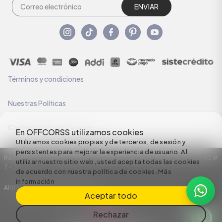
ENVIAR
Términos y condiciones
Nuestras Políticas
Configuración de Cookies
En OFFCORSS utilizamos cookies
Utilizamos cookies propias y de terceros, de sesión y
persistentes para mejorar la experiencia de usuario. Al
Razón Social: C.I HERMECO S.A. NIT: 890924167-6 Dirección: Carrera 50 #
utilizar nuestro sitio web, usted acepta todas las cookies
7 – 35
de acuerdo con nuestra política de cookies.
Más
información
All rights reserved empowered by
Aceptar todo
Rechazar