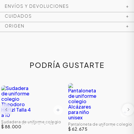
ENVÍOS Y DEVOLUCIONES
+
CUIDADOS
+
ORIGEN
+
PODRÍA GUSTARTE
ÁSICOS
ÁSICOS
ÁSICOS
Sudadera de uniforme colegio
ÁSICOS
Pantaloneta de uniforme colegio
Theodoro Hertzl Talla 4 a 10
$ 88.000
Alcázares para niño unisex
$ 62.675