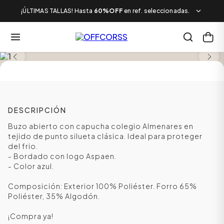
¡ÚLTIMAS TALLAS! Hasta
60%OFF
en ref. seleccionadas.
TALLAS DESDE LA 12 A LA XS
DESCRIPCIÓN
Buzo abierto con capucha colegio Almenares en
tejido de punto silueta clásica. Ideal para proteger
del frio.
- Bordado con logo Aspaen.
- Color azul.
Composición: Exterior 100% Poliéster. Forro 65%
Poliéster, 35% Algodón.
¡Compra ya!