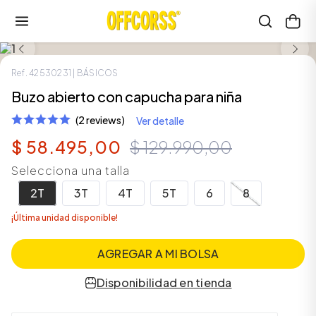
SALE
Ref.
42530231
| BÁSICOS
Buzo abierto con capucha para niña
(2 reviews)
Ver detalle
$
58
.
495
,
00
$
129
.
990
,
00
Selecciona una talla
2T
3T
4T
5T
6
8
¡Última unidad disponible!
AGREGAR A MI BOLSA
Disponibilidad en tienda