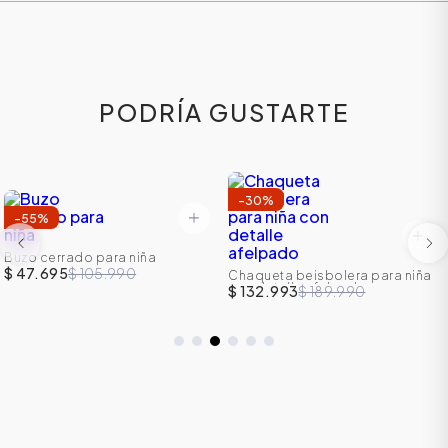
PODRÍA GUSTARTE
-
30
%
-
55
%
Buzo cerrado para niña
$ 47.695
$ 105.990
Chaqueta beisbolera para niña
con detalle afelpado
$ 132.993
$ 189.990