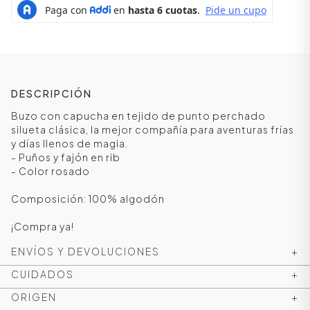
DESCRIPCIÓN
Buzo con capucha en tejido de punto perchado
silueta clásica, la mejor compañía para aventuras frías
y días llenos de magia.
- Puños y fajón en rib
- Color rosado
Composición: 100% algodón
ÁSICOS
¡Compra ya!
ENVÍOS Y DEVOLUCIONES
+
ÁSICOS
ÁSICOS
CUIDADOS
+
ÁSICOS
ORIGEN
+