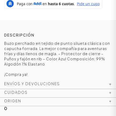
DESCRIPCIÓN
Buzo perchado en tejido de punto silueta clásica con
capucha forrada. La mejor compañía para aventuras
frías y días llenos de magia. – Protector de cierre –
Puños y fajón en rib – Color Azul Composición: 99%
Algodón 1% Elastano
¡Compra ya!
ÁSICOS
ENVÍOS Y DEVOLUCIONES
+
CUIDADOS
+
ÁSICOS
ÁSICOS
ORIGEN
+
ÁSICOS
0