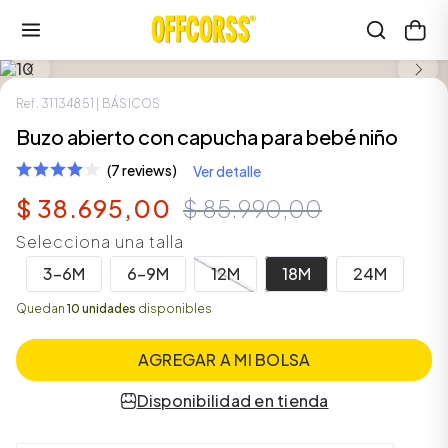
LOOK COMPLETO
SALE
Ref.
31134851
| BÁSICOS
Buzo abierto con capucha para bebé niño
(7 reviews)
Ver detalle
$
38
.
695
,
00
$
85
.
990
,
00
Selecciona una talla
3-6M
6-9M
12M
18M
24M
Quedan
10 unidades
disponibles
AGREGAR A MI BOLSA
Disponibilidad en tienda