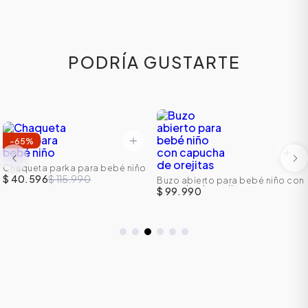
PODRÍA GUSTARTE
-
65
%
Chaqueta parka para bebé niño
$ 40.596
$ 115.990
Buzo abierto para bebé niño con
capucha de orejitas
$ 99.990