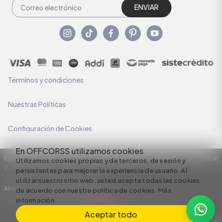
ENVIAR
Términos y condiciones
Nuestras Políticas
Configuración de Cookies
En OFFCORSS utilizamos cookies
Razón Social: C.I HERMECO S.A. NIT: 890924167-6 Dirección: Carrera 50 #
Utilizamos cookies propias y de terceros, de sesión y
7 – 35
persistentes para mejorar la experiencia de usuario. Al
utilizar nuestro sitio web, usted acepta todas las cookies
All rights reserved empowered by
de acuerdo con nuestra política de cookies.
Más
información
Aceptar todo