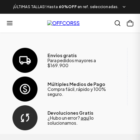
¡ÚLTIMAS TALLAS! Hasta
60%OFF
en ref. seleccionadas.
Envíos gratis
Para pedidos mayores a
$169.900
Múltiples Medios de Pago
Compra fácil, rápido y 100%
seguro.
Devoluciones Gratis
¿Hubo un error?
aquí
lo
solucionamos.