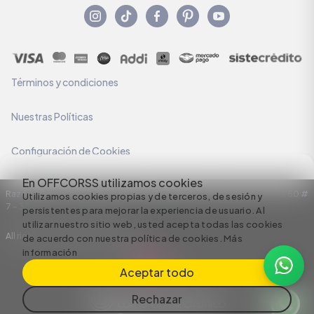
Términos y condiciones
Nuestras Políticas
Configuración de Cookies
En OFFCORSS utilizamos cookies
Razón Social: C.I HERMECO S.A. NIT: 890924167-6 Dirección: Carrera 50 #
Utilizamos cookies propias y de terceros, de sesión y
7 – 35
persistentes para mejorar la experiencia de usuario. Al
utilizar nuestro sitio web, usted acepta todas las cookies
All rights reserved empowered by
de acuerdo con nuestra política de cookies.
Más
información
Aceptar todo
Rechazar