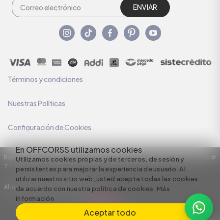
ENVIAR
Términos y condiciones
Nuestras Políticas
Configuración de Cookies
En OFFCORSS utilizamos cookies
Razón Social: C.I HERMECO S.A. NIT: 890924167-6 Dirección: Carrera 50 #
Utilizamos cookies propias y de terceros, de sesión y
7 – 35
persistentes para mejorar la experiencia de usuario. Al
utilizar nuestro sitio web, usted acepta todas las cookies
All rights reserved empowered by
de acuerdo con nuestra política de cookies.
Más
información
Aceptar todo