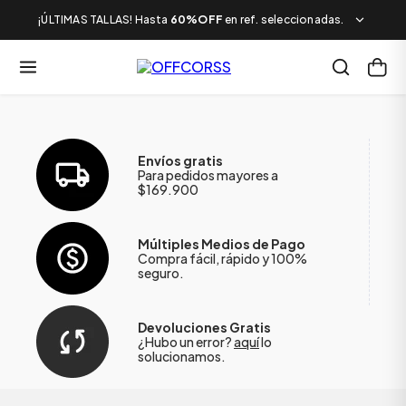
¡ÚLTIMAS TALLAS! Hasta
60%OFF
en ref. seleccionadas.
Envíos gratis
Para pedidos mayores a
$169.900
Múltiples Medios de Pago
Compra fácil, rápido y 100%
seguro.
Devoluciones Gratis
¿Hubo un error?
aquí
lo
solucionamos.