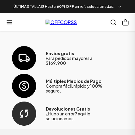
¡ÚLTIMAS TALLAS! Hasta
60%OFF
en ref. seleccionadas.
Envíos gratis
Para pedidos mayores a
$169.900
Múltiples Medios de Pago
Compra fácil, rápido y 100%
seguro.
Devoluciones Gratis
¿Hubo un error?
aquí
lo
solucionamos.