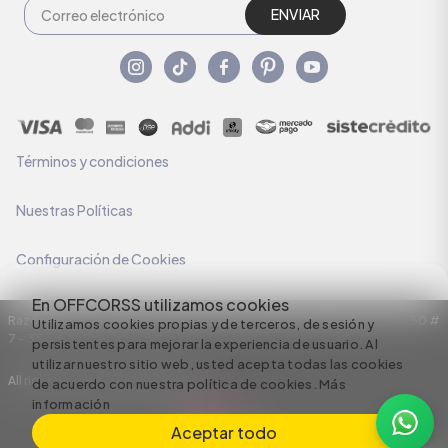
ENVIAR
Términos y condiciones
Nuestras Políticas
Configuración de Cookies
En OFFCORSS utilizamos cookies
Razón Social: C.I HERMECO S.A. NIT: 890924167-6 Dirección: Carrera 50 #
Utilizamos cookies propias y de terceros, de sesión y
7 – 35
persistentes para mejorar la experiencia de usuario. Al
utilizar nuestro sitio web, usted acepta todas las cookies
All rights reserved empowered by
de acuerdo con nuestra política de cookies.
Más
información
Aceptar todo