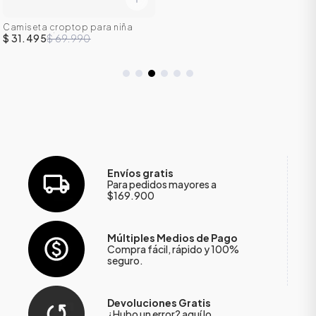
Camiseta croptop para niña
manga corta
$ 31.495
$ 69.990
Envíos gratis
Para pedidos mayores a
$169.900
Múltiples Medios de Pago
Compra fácil, rápido y 100%
seguro.
Devoluciones Gratis
¿Hubo un error?
aquí
lo