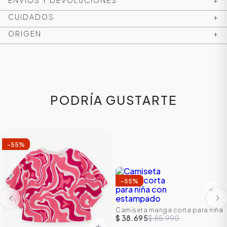
ENVÍOS Y DEVOLUCIONES
+
CUIDADOS
+
ORIGEN
+
PODRÍA GUSTARTE
-
55
%
ÁSICOS
-
55
%
ÁSICOS
ÁSICOS
ÁSICOS
Camiseta manga corta para niña
con estampado
$ 38.695
$ 85.990