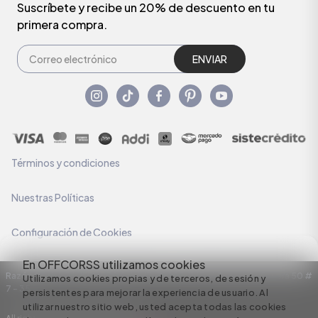
Suscríbete y recibe un 20% de descuento en tu
primera compra.
ENVIAR
Términos y condiciones
Nuestras Políticas
Configuración de Cookies
En OFFCORSS utilizamos cookies
Razón Social: C.I HERMECO S.A. NIT: 890924167-6 Dirección: Carrera 50 #
Utilizamos cookies propias y de terceros, de sesión y
7 – 35
persistentes para mejorar la experiencia de usuario. Al
utilizar nuestro sitio web, usted acepta todas las cookies