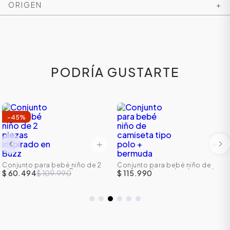
ORIGEN
+
PODRÍA GUSTARTE
-
45
%
Conjunto para bebé niño de 2
Conjunto para bebé niño de
piezas inspirado en Buzz
camiseta tipo polo + bermuda
$ 60.494
$ 109.990
$ 115.990