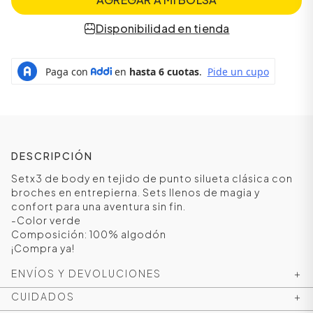
Disponibilidad en tienda
DESCRIPCIÓN
Setx3 de body en tejido de punto silueta clásica con
broches en entrepierna. Sets llenos de magia y
ÁSICOS
confort para una aventura sin fin.
-Color verde
Composición: 100% algodón
¡Compra ya!
ÁSICOS
ÁSICOS
ENVÍOS Y DEVOLUCIONES
+
ÁSICOS
CUIDADOS
+