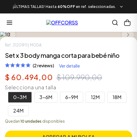
¡ÚLTIMAS TALLAS! Hasta
60%OFF
en ref. seleccionadas.
SALE
Ref.
31201911
| MODA
Set x 3 body manga corta para bebé niño
(2 reviews)
Ver detalle
$
60
.
494
,
00
$
109
.
990
,
00
Selecciona una talla
0-3M
3-6M
6-9M
12M
18M
24M
Quedan
10 unidades
disponibles
AGREGAR A MI BOLSA