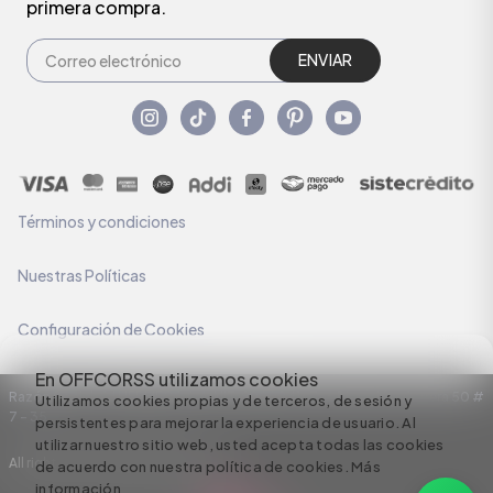
primera compra.
ENVIAR
Términos y condiciones
Nuestras Políticas
Configuración de Cookies
En OFFCORSS utilizamos cookies
Razón Social: C.I HERMECO S.A. NIT: 890924167-6 Dirección: Carrera 50 #
Utilizamos cookies propias y de terceros, de sesión y
7 – 35
persistentes para mejorar la experiencia de usuario. Al
utilizar nuestro sitio web, usted acepta todas las cookies
All rights reserved empowered by
de acuerdo con nuestra política de cookies.
Más
información