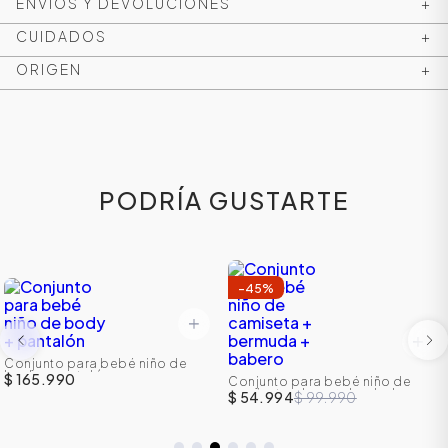
ENVÍOS Y DEVOLUCIONES
+
CUIDADOS
+
ORIGEN
+
PODRÍA GUSTARTE
-
45
%
Conjunto para bebé niño de
body + pantalón
$ 165.990
Conjunto para bebé niño de
camiseta + bermuda + babero
$ 54.994
$ 99.990