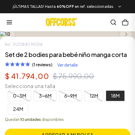
¡ÚLTIMAS TALLAS! Hasta
60%OFF
en ref. seleccionadas.
SALE
Ref.
31201881
| MODA
Set de 2 bodies para bebé niño manga corta
(1 reviews)
Ver detalle
$
41
.
794
,
00
$
75
.
990
,
00
Selecciona una talla
0-3M
3-6M
6-9M
12M
18M
24M
Quedan
10 unidades
disponibles
AGREGAR A MI BOLSA