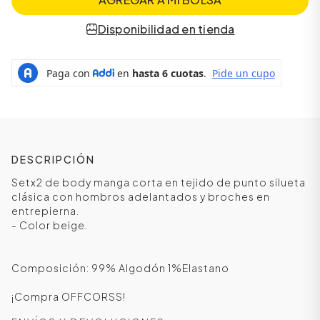
Disponibilidad en tienda
DESCRIPCIÓN
Setx2 de body manga corta en tejido de punto silueta
clásica con hombros adelantados y broches en
ÁSICOS
entrepierna.
- Color beige.
ÁSICOS
Composición: 99% Algodón 1%Elastano
ÁSICOS
ÁSICOS
¡Compra OFFCORSS!