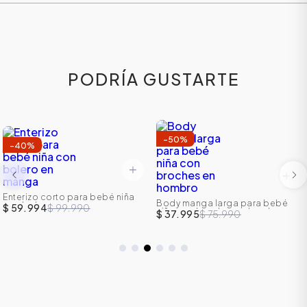
PODRÍA GUSTARTE
-
50
%
-
40
%
Enterizo corto para bebé niña
ÁSICOS
Body manga larga para bebé
con bolero en manga
$ 59.994
$ 99.990
niña con broches en hombro
$ 37.995
$ 75.990
ÁSICOS
ÁSICOS
ÁSICOS