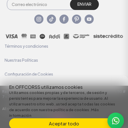
ENVIAR
Términos y condiciones
Nuestras Políticas
Configuración de Cookies
En OFFCORSS utilizamos cookies
Razón Social: C.I HERMECO S.A. NIT: 890924167-6 Dirección: Carrera 50 #
Utilizamos cookies propias y de terceros, de sesión y
7 – 35
persistentes para mejorar la experiencia de usuario. Al
utilizar nuestro sitio web, usted acepta todas las cookies
All rights reserved empowered by
de acuerdo con nuestra política de cookies.
Más
información
Aceptar todo