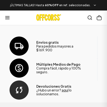
¡ÚLTIMAS TALLAS! Hasta
60%OFF
en ref. seleccionadas.
Envíos gratis
Para pedidos mayores a
$169.900
Múltiples Medios de Pago
Compra fácil, rápido y 100%
seguro.
Devoluciones Gratis
¿Hubo un error?
aquí
lo
solucionamos.