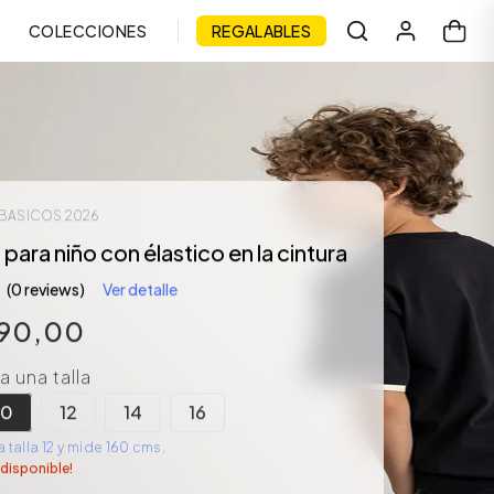
COLECCIONES
REGALABLES
 BASICOS 2026
ara niño con élastico en la cintura
(0 reviews)
Ver detalle
90
,
00
 una talla
10
12
14
16
 talla 12 y mide 160 cms.
 disponible!