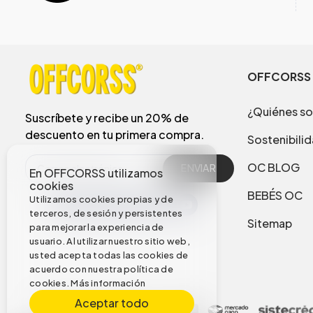
OFFCORSS
¿Quiénes s
Suscríbete y recibe un 20% de
descuento en tu primera compra.
Sostenibili
OC BLOG
ENVIAR
En OFFCORSS utilizamos
cookies
BEBÉS OC
Utilizamos cookies propias y de
terceros, de sesión y persistentes
Sitemap
para mejorar la experiencia de
usuario. Al utilizar nuestro sitio web,
usted acepta todas las cookies de
acuerdo con nuestra política de
cookies.
Más información
Aceptar todo