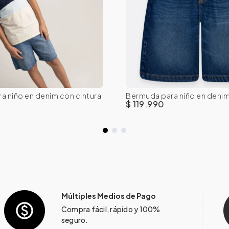
a niño en denim con cintura
Bermuda para niño en deni
10
12
14
16
8
10
12
14
$ 119.990
Múltiples Medios de Pago
Compra fácil, rápido y 100%
seguro.