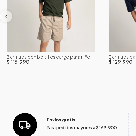
Bermuda con bolsillos cargo para niño
Bermuda par
8
10
12
14
16
8
de 8 a 14 años
élastica
$ 115.990
$ 129.990
Envíos gratis
Para pedidos mayores a $169.900