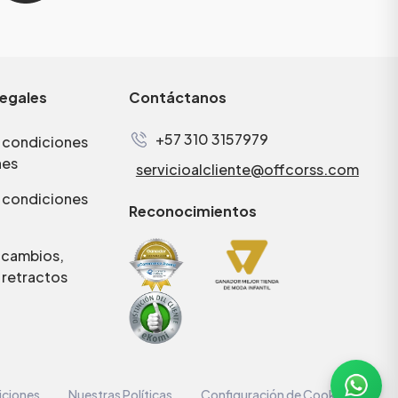
legales
Contáctanos
+57 310 3157979
 condiciones
nes
servicioalcliente@offcorss.com
 condiciones
Reconocimientos
e cambios,
 retractos
iciones
Nuestras Políticas
Configuración de Cookies