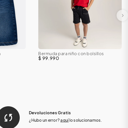
m
Bermuda para niño con bolsillos
16
8
10
12
14
16
$ 99.990
Devoluciones Gratis
¿Hubo un error?
aquí
lo solucionamos.