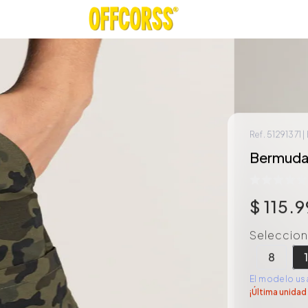
Ref.
51291371
|
Bermuda p
$
115
.
9
Selecciona
8
El modelo usa
¡Última unidad