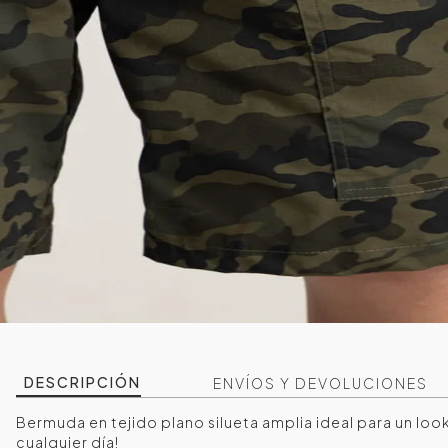
DESCRIPCIÓN
ENVÍOS Y DEVOLUCIONES
Bermuda en tejido plano silueta amplia ideal para un lo
cualquier día!