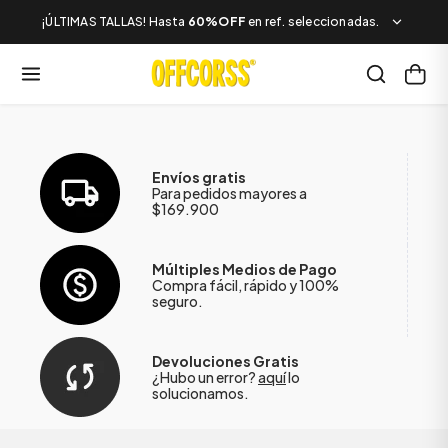
¡ÚLTIMAS TALLAS! Hasta
60%OFF
en ref. seleccionadas.
Envíos gratis
Para pedidos mayores a
$169.900
Múltiples Medios de Pago
Compra fácil, rápido y 100%
seguro.
Devoluciones Gratis
¿Hubo un error?
aquí
lo
solucionamos.