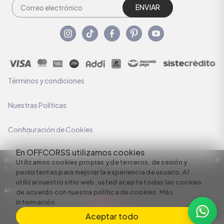
ENVIAR
Términos y condiciones
Nuestras Políticas
Configuración de Cookies
En OFFCORSS utilizamos cookies
Razón Social: C.I HERMECO S.A. NIT: 890924167-6 Dirección: Carrera 50 #
Utilizamos cookies propias y de terceros, de sesión y
7 – 35
persistentes para mejorar la experiencia de usuario. Al
utilizar nuestro sitio web, usted acepta todas las cookies
All rights reserved empowered by
de acuerdo con nuestra política de cookies.
Más
información
Aceptar todo