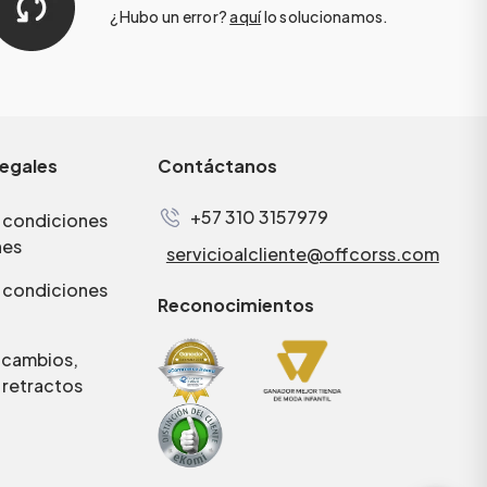
¿Hubo un error?
aquí
lo solucionamos.
legales
Contáctanos
+57 310 3157979
 condiciones
nes
servicioalcliente@offcorss.com
 condiciones
Reconocimientos
e cambios,
 retractos