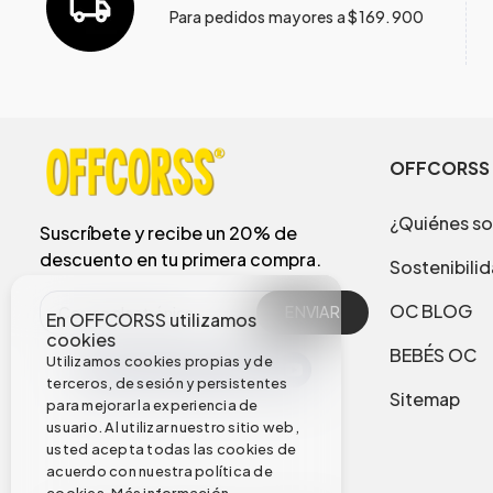
Para pedidos mayores a $169.900
OFFCORSS
¿Quiénes s
Suscríbete y recibe un 20% de
descuento en tu primera compra.
Sostenibili
OC BLOG
ENVIAR
En OFFCORSS utilizamos
cookies
BEBÉS OC
Utilizamos cookies propias y de
terceros, de sesión y persistentes
Sitemap
para mejorar la experiencia de
usuario. Al utilizar nuestro sitio web,
usted acepta todas las cookies de
acuerdo con nuestra política de