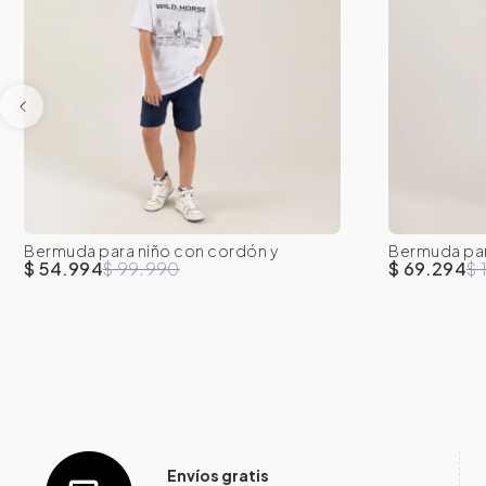
Bermuda para niño con cordón y
Bermuda para
8
10
12
14
16
8
bolsillos
$ 54.994
$ 99.990
$ 69.294
$ 
Envíos gratis