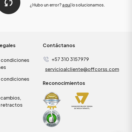
¿Hubo un error?
aquí
lo solucionamos.
legales
Contáctanos
+57 310 3157979
 condiciones
nes
servicioalcliente@offcorss.com
 condiciones
Reconocimientos
e cambios,
 retractos