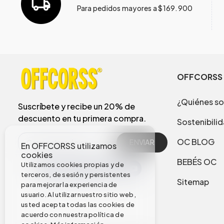
Para pedidos mayores a $169.900
OFFCORSS
¿Quiénes s
Suscríbete y recibe un 20% de
descuento en tu primera compra.
Sostenibili
OC BLOG
ENVIAR
En OFFCORSS utilizamos
cookies
BEBÉS OC
Utilizamos cookies propias y de
terceros, de sesión y persistentes
Sitemap
para mejorar la experiencia de
usuario. Al utilizar nuestro sitio web,
usted acepta todas las cookies de
acuerdo con nuestra política de