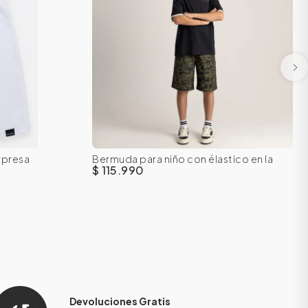
rpresa
Bermuda para niño con élastico en la
16
8
10
12
14
16
cintura
$ 115.990
Devoluciones Gratis