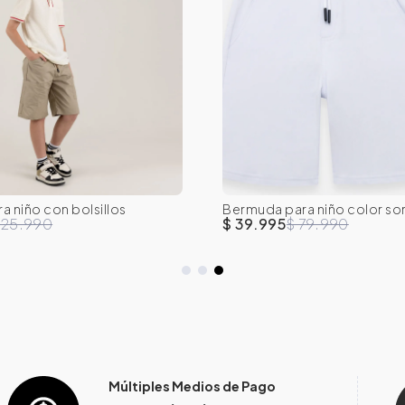
 niño con bolsillos
Bermuda para niño color so
10
12
14
16
12M
8
10
14
125.990
$ 39.995
$ 79.990
Múltiples Medios de Pago