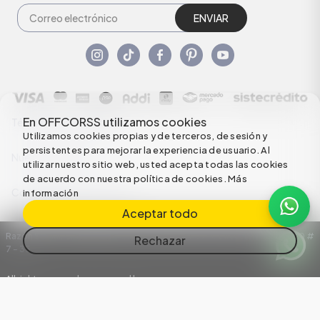
ENVIAR
En OFFCORSS utilizamos cookies
Términos y condiciones
Utilizamos cookies propias y de terceros, de sesión y
persistentes para mejorar la experiencia de usuario. Al
Nuestras Políticas
utilizar nuestro sitio web, usted acepta todas las cookies
de acuerdo con nuestra política de cookies.
Más
Configuración de Cookies
información
Aceptar todo
Razón Social: C.I HERMECO S.A. NIT: 890924167-6 Dirección: Carrera 50 #
Rechazar
7 – 35
All rights reserved empowered by