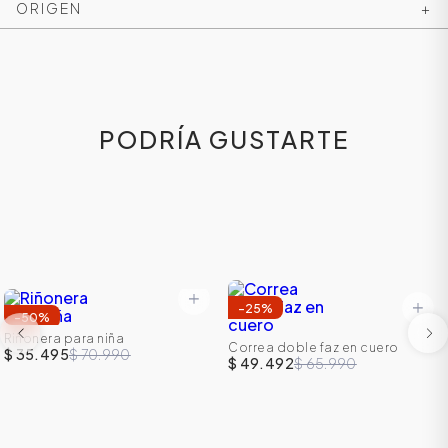
ORIGEN
+
PODRÍA GUSTARTE
-
25
%
-
50
%
Riñonera para niña
Correa doble faz en cuero
$ 35.495
$ 70.990
$ 49.492
$ 65.990