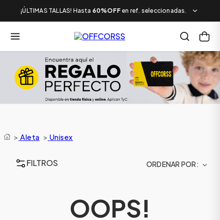
¡ÚLTIMAS TALLAS! Hasta
60%OFF
en ref. seleccionadas.
>
Aleta
>
Unisex
FILTROS
ORDENAR POR
OOPS!