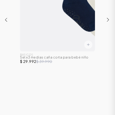
BASICOS
Set x3 medias caña corta para bebé niño
$ 29.992
$ 39.990