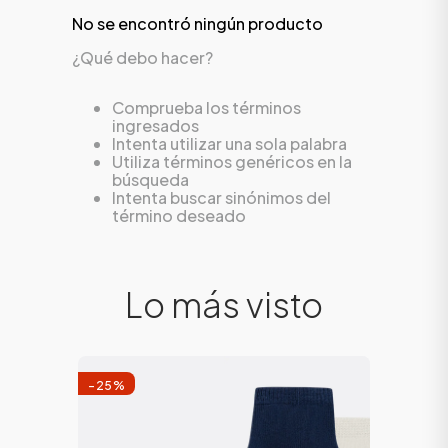
No se encontró ningún producto
¿Qué debo hacer?
Comprueba los términos
ingresados
Intenta utilizar una sola palabra
Utiliza términos genéricos en la
búsqueda
Intenta buscar sinónimos del
término deseado
ÁSICOS
Lo más visto
ÁSICOS
-
25
%
ÁSICOS
ÁSICOS