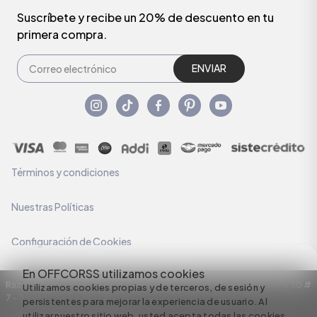
Suscríbete y recibe un 20% de descuento en tu
primera compra.
ENVIAR
Términos y condiciones
Nuestras Políticas
Configuración de Cookies
En OFFCORSS utilizamos cookies
Razón Social: C.I HERMECO S.A. NIT: 890924167-6 Dirección: Carrera 50 #
Utilizamos cookies propias y de terceros, de sesión y
7 – 35
persistentes para mejorar la experiencia de usuario. Al
utilizar nuestro sitio web, usted acepta todas las cookies