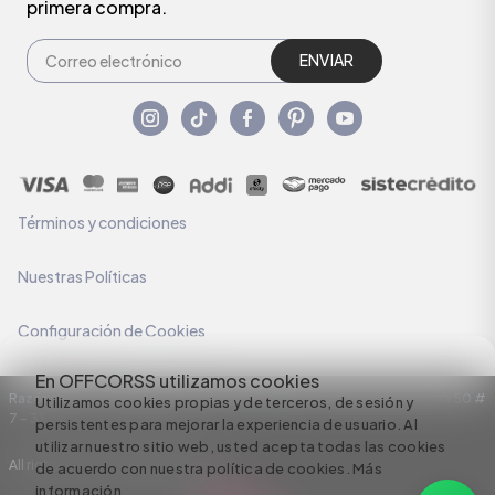
primera compra.
ENVIAR
Términos y condiciones
Nuestras Políticas
Configuración de Cookies
En OFFCORSS utilizamos cookies
Razón Social: C.I HERMECO S.A. NIT: 890924167-6 Dirección: Carrera 50 #
Utilizamos cookies propias y de terceros, de sesión y
7 – 35
persistentes para mejorar la experiencia de usuario. Al
utilizar nuestro sitio web, usted acepta todas las cookies
All rights reserved empowered by
de acuerdo con nuestra política de cookies.
Más
información