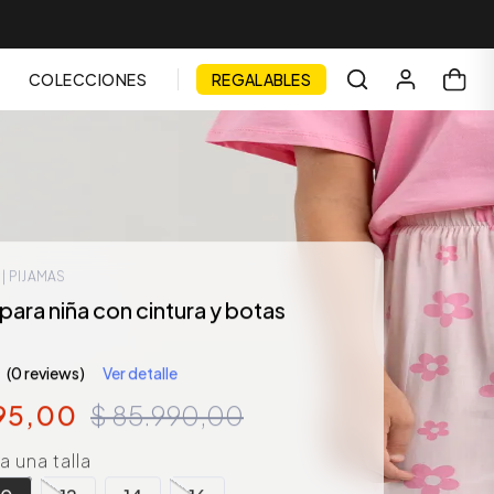
COLECCIONES
REGALABLES
3
| PIJAMAS
para niña con cintura y botas
(0 reviews)
Ver detalle
95
,
00
$
85
.
990
,
00
 una talla