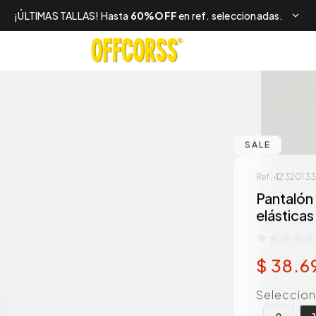
¡ÚLTIMAS TALLAS! Hasta
60%OFF
en ref. seleccionadas.
SALE
Ref.
4232013
Pantalón 
elásticas
$
38
.
6
Selecciona