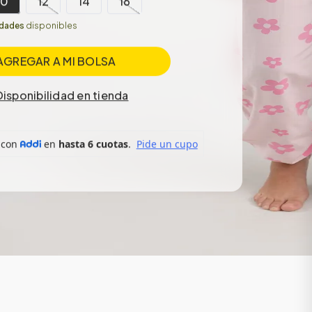
10
12
14
16
idades
disponibles
AGREGAR A MI BOLSA
Disponibilidad en tienda