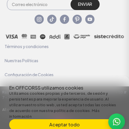
ENVIAR
Términos y condiciones
Nuestras Políticas
Configuración de Cookies
En OFFCORSS utilizamos cookies
Razón Social: C.I HERMECO S.A. NIT: 890924167-6 Dirección: Carrera 50 #
Utilizamos cookies propias y de terceros, de sesión y
7 – 35
persistentes para mejorar la experiencia de usuario. Al
utilizar nuestro sitio web, usted acepta todas las cookies
All rights reserved empowered by
de acuerdo con nuestra política de cookies.
Más
información
Aceptar todo