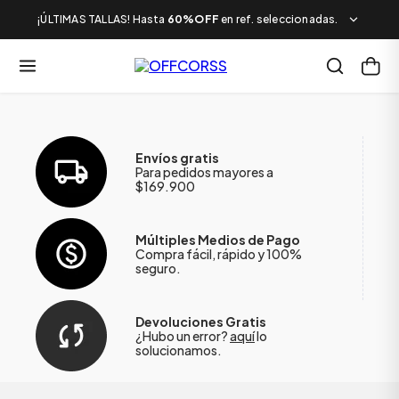
¡ÚLTIMAS TALLAS! Hasta
60%OFF
en ref. seleccionadas.
Envíos gratis
Para pedidos mayores a
$169.900
Múltiples Medios de Pago
Compra fácil, rápido y 100%
seguro.
Devoluciones Gratis
¿Hubo un error?
aquí
lo
solucionamos.