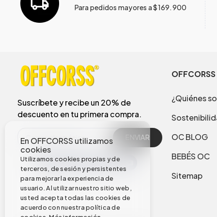
Para pedidos mayores a $169.900
OFFCORSS
¿Quiénes s
Suscríbete y recibe un 20% de
descuento en tu primera compra.
Sostenibili
OC BLOG
ENVIAR
En OFFCORSS utilizamos
cookies
BEBÉS OC
Utilizamos cookies propias y de
terceros, de sesión y persistentes
Sitemap
para mejorar la experiencia de
usuario. Al utilizar nuestro sitio web,
usted acepta todas las cookies de
acuerdo con nuestra política de