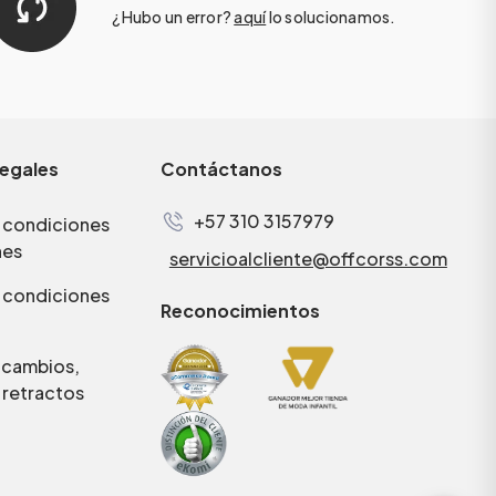
¿Hubo un error?
aquí
lo solucionamos.
legales
Contáctanos
+57 310 3157979
 condiciones
nes
servicioalcliente@offcorss.com
 condiciones
Reconocimientos
e cambios,
 retractos