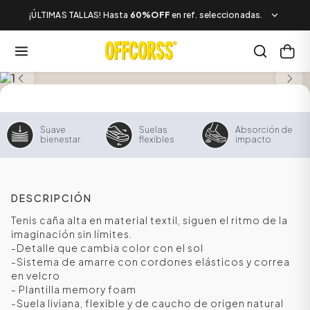
¡ÚLTIMAS TALLAS! Hasta
60%OFF
en ref. seleccionadas.
SALE
Suave
Suelas
Absorción de
bienestar
flexibles
impacto
DESCRIPCIÓN
Tenis caña alta en material textil, siguen el ritmo de la
imaginación sin límites.
-Detalle que cambia color con el sol
-Sistema de amarre con cordones elásticos y correa
en velcro
- Plantilla memory foam
-Suela liviana, flexible y de caucho de origen natural