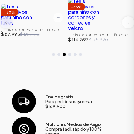
-
35
%
-
50
%
Tenis deportivos para niño con
luces
$ 87.995
$ 175.990
Tenis deportivos para niño con
cordones y correa en velcro
$ 114.393
$ 175.990
Envíos gratis
Para pedidos mayores a
$169.900
Múltiples Medios de Pago
Compra fácil, rápido y 100%
seguro.