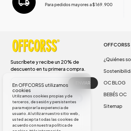
Para pedidos mayores a $169.900
OFFCORSS
¿Quiénes s
Suscríbete y recibe un 20% de
descuento en tu primera compra.
Sostenibili
OC BLOG
ENVIAR
En OFFCORSS utilizamos
cookies
BEBÉS OC
Utilizamos cookies propias y de
terceros, de sesión y persistentes
Sitemap
para mejorar la experiencia de
usuario. Al utilizar nuestro sitio web,
usted acepta todas las cookies de
acuerdo con nuestra política de