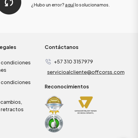
¿Hubo un error?
aquí
lo solucionamos.
legales
Contáctanos
+57 310 3157979
 condiciones
nes
servicioalcliente@offcorss.com
 condiciones
Reconocimientos
e cambios,
 retractos