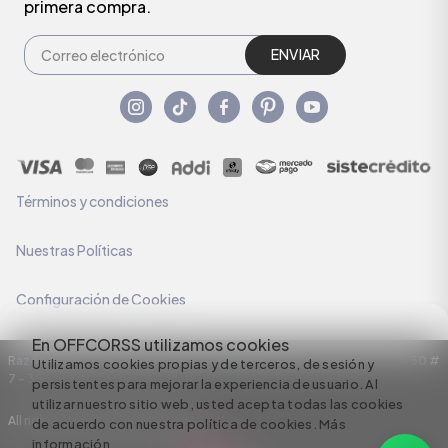
primera compra.
ENVIAR
Términos y condiciones
Nuestras Políticas
Configuración de Cookies
En OFFCORSS utilizamos cookies
Razón Social: C.I HERMECO S.A. NIT: 890924167-6 Dirección: Carrera 50 #
Utilizamos cookies propias y de terceros, de sesión y
7 – 35
persistentes para mejorar la experiencia de usuario. Al
utilizar nuestro sitio web, usted acepta todas las cookies
All rights reserved empowered by
de acuerdo con nuestra política de cookies.
Más
información