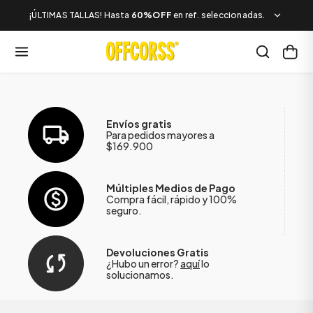
¡ÚLTIMAS TALLAS! Hasta
60%OFF
en ref. seleccionadas.
Envíos gratis
Para pedidos mayores a
$169.900
Múltiples Medios de Pago
Compra fácil, rápido y 100%
seguro.
Devoluciones Gratis
¿Hubo un error?
aquí
lo
solucionamos.