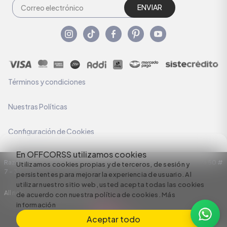
ENVIAR
Términos y condiciones
Nuestras Políticas
Configuración de Cookies
En OFFCORSS utilizamos cookies
Razón Social: C.I HERMECO S.A. NIT: 890924167-6 Dirección: Carrera 50 #
Utilizamos cookies propias y de terceros, de sesión y
7 – 35
persistentes para mejorar la experiencia de usuario. Al
utilizar nuestro sitio web, usted acepta todas las cookies
All rights reserved empowered by
de acuerdo con nuestra política de cookies.
Más
información
Aceptar todo