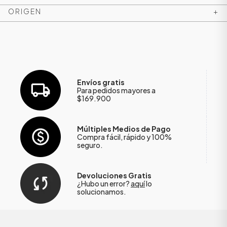
ORIGEN
+
Envíos gratis
Para pedidos mayores a
$169.900
Múltiples Medios de Pago
Compra fácil, rápido y 100%
seguro.
ÁSICOS
Devoluciones Gratis
¿Hubo un error?
aquí
lo
ÁSICOS
solucionamos.
ÁSICOS
ÁSICOS