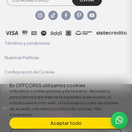
Términos y condiciones
Nuestras Políticas
Configuración de Cookies
En OFFCORSS utilizamos cookies
Razón Social: C.I HERMECO S.A. NIT: 890924167-6 Dirección: Carrera 50 #
Utilizamos cookies propias y de terceros, de sesión y
7 – 35
persistentes para mejorar la experiencia de usuario. Al
utilizar nuestro sitio web, usted acepta todas las cookies
All rights reserved empowered by
de acuerdo con nuestra política de cookies.
Más
información
Aceptar todo