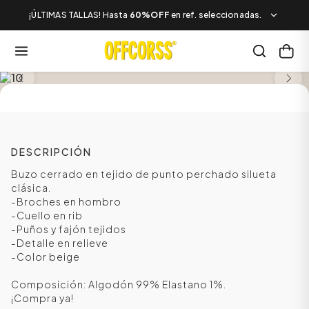
¡ÚLTIMAS TALLAS! Hasta
60%OFF
en ref. seleccionadas.
SALE
DESCRIPCIÓN
Buzo cerrado en tejido de punto perchado silueta
clásica.
-Broches en hombro
-Cuello en rib
-Puños y fajón tejidos
-Detalle en relieve
-Color beige
Composición: Algodón 99% Elastano 1%.
¡Compra ya!