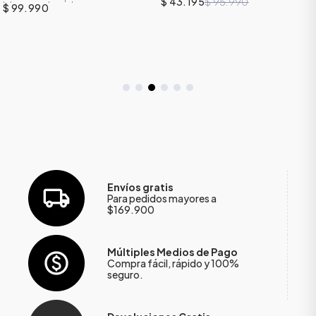
$ 43.195
$ 95.990
bloques de color
$ 99.990
Envíos gratis
Para pedidos mayores a
$169.900
Múltiples Medios de Pago
Compra fácil, rápido y 100%
seguro.