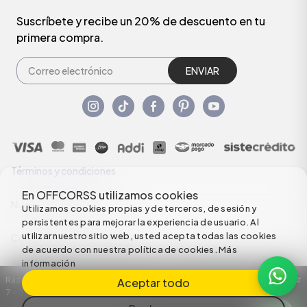
Suscríbete y recibe un 20% de descuento en tu
primera compra.
ENVIAR
Términos y condiciones
En OFFCORSS utilizamos cookies
Nuestras Políticas
Utilizamos cookies propias y de terceros, de sesión y
persistentes para mejorar la experiencia de usuario. Al
utilizar nuestro sitio web, usted acepta todas las cookies
Configuración de Cookies
de acuerdo con nuestra política de cookies.
Más
información
Razón Social: C.I HERMECO S.A. NIT: 890924167-6 Dirección: Carrera 50 #
Aceptar todo
7 – 35