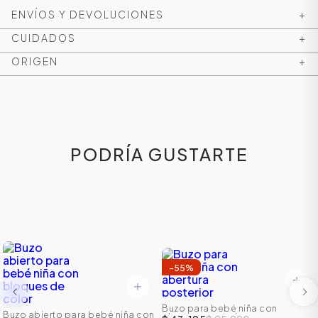
ENVÍOS Y DEVOLUCIONES
+
CUIDADOS
+
ORIGEN
+
PODRÍA GUSTARTE
ÁSICOS
ÁSICOS
-
55
%
ÁSICOS
ÁSICOS
Buzo para bebé niña con
Buzo abierto para bebé niña con
abertura posterior