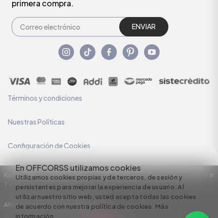
primera compra.
ENVIAR
Términos y condiciones
Nuestras Políticas
Configuración de Cookies
En OFFCORSS utilizamos cookies
Razón Social: C.I HERMECO S.A. NIT: 890924167-6 Dirección: Carrera 50 #
Utilizamos cookies propias y de terceros, de sesión y
7 – 35
persistentes para mejorar la experiencia de usuario. Al
utilizar nuestro sitio web, usted acepta todas las cookies
All rights reserved empowered by
de acuerdo con nuestra política de cookies.
Más
información