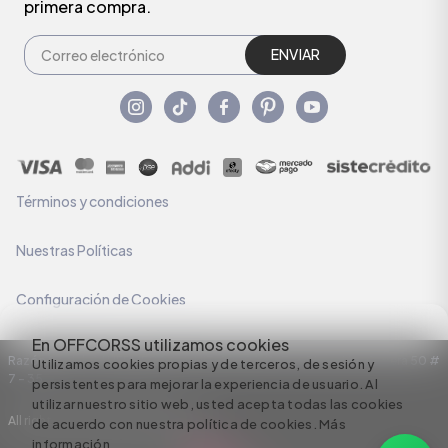
primera compra.
ENVIAR
Términos y condiciones
Nuestras Políticas
Configuración de Cookies
En OFFCORSS utilizamos cookies
Razón Social: C.I HERMECO S.A. NIT: 890924167-6 Dirección: Carrera 50 #
Utilizamos cookies propias y de terceros, de sesión y
7 – 35
persistentes para mejorar la experiencia de usuario. Al
utilizar nuestro sitio web, usted acepta todas las cookies
All rights reserved empowered by
de acuerdo con nuestra política de cookies.
Más
información