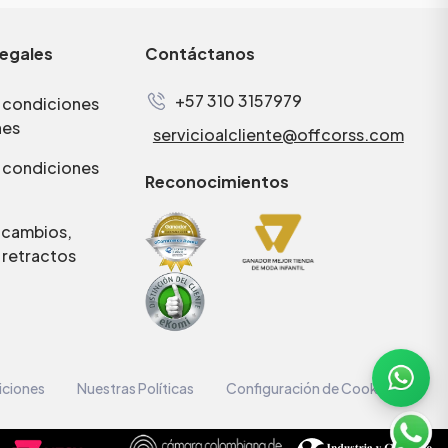
legales
Contáctanos
+57 310 3157979
 condiciones
nes
servicioalcliente@offcorss.com
 condiciones
Reconocimientos
e cambios,
 retractos
iciones
Nuestras Políticas
Configuración de Cookies