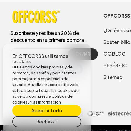
OFFCORSS
¿Quiénes s
Suscríbete y recibe un 20% de
descuento en tu primera compra.
Sostenibili
OC BLOG
ENVIAR
En OFFCORSS utilizamos
cookies
BEBÉS OC
Utilizamos cookies propias y de
terceros, de sesión y persistentes
Sitemap
para mejorar la experiencia de
usuario. Al utilizar nuestro sitio web,
usted acepta todas las cookies de
acuerdo con nuestra política de
cookies.
Más información
Aceptar todo
Rechazar