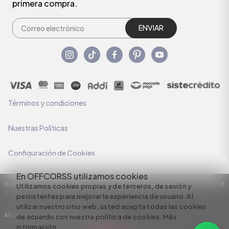
primera compra.
ENVIAR
Términos y condiciones
Nuestras Políticas
Configuración de Cookies
En OFFCORSS utilizamos cookies
Razón Social: C.I HERMECO S.A. NIT: 890924167-6 Dirección: Carrera 50 #
Utilizamos cookies propias y de terceros, de sesión y
7 – 35
persistentes para mejorar la experiencia de usuario. Al
utilizar nuestro sitio web, usted acepta todas las cookies
All rights reserved empowered by
de acuerdo con nuestra política de cookies.
Más
información