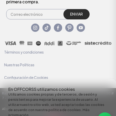
primera compra.
ENVIAR
Términos y condiciones
Nuestras Políticas
Configuración de Cookies
En OFFCORSS utilizamos cookies
Razón Social: C.I HERMECO S.A. NIT: 890924167-6 Dirección: Carrera 50 #
Utilizamos cookies propias y de terceros, de sesión y
7 – 35
persistentes para mejorar la experiencia de usuario. Al
utilizar nuestro sitio web, usted acepta todas las cookies
All rights reserved empowered by
de acuerdo con nuestra política de cookies.
Más
información