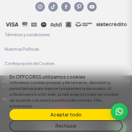
Términos y condiciones
Nuestras Políticas
Configuración de Cookies
En OFFCORSS utilizamos cookies
Razón Social: C.I HERMECO S.A. NIT: 890924167-6 Dirección: Carrera 50 #
Utilizamos cookies propias y de terceros, de sesión y
7 – 35
persistentes para mejorar la experiencia de usuario. Al
utilizar nuestro sitio web, usted acepta todas las cookies
All rights reserved empowered by
de acuerdo con nuestra política de cookies.
Más
información
Aceptar todo
Rechazar