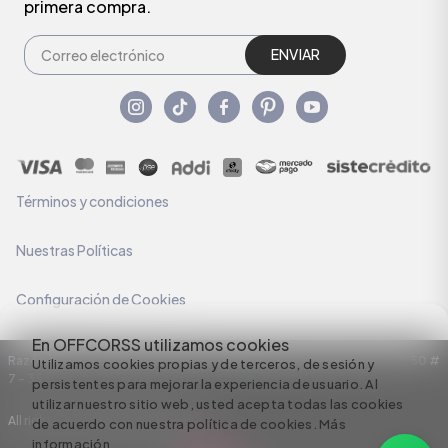
primera compra.
ENVIAR
Términos y condiciones
Nuestras Políticas
Configuración de Cookies
En OFFCORSS utilizamos cookies
Razón Social: C.I HERMECO S.A. NIT: 890924167-6 Dirección: Carrera 50 #
Utilizamos cookies propias y de terceros, de sesión y
7 – 35
persistentes para mejorar la experiencia de usuario. Al
utilizar nuestro sitio web, usted acepta todas las cookies
All rights reserved empowered by
de acuerdo con nuestra política de cookies.
Más
información