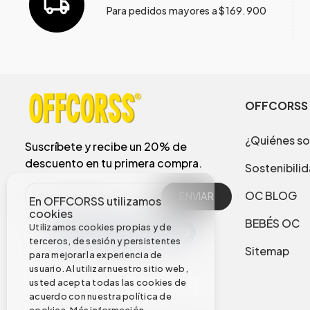
Para pedidos mayores a $169.900
OFFCORSS
¿Quiénes s
Suscríbete y recibe un 20% de
descuento en tu primera compra.
Sostenibili
OC BLOG
ENVIAR
En OFFCORSS utilizamos
cookies
BEBÉS OC
Utilizamos cookies propias y de
terceros, de sesión y persistentes
Sitemap
para mejorar la experiencia de
usuario. Al utilizar nuestro sitio web,
usted acepta todas las cookies de
acuerdo con nuestra política de