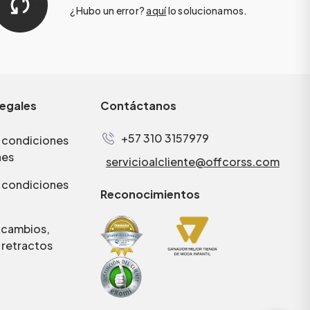
¿Hubo un error?
aquí
lo solucionamos.
legales
Contáctanos
+57 310 3157979
 condiciones
nes
servicioalcliente@offcorss.com
 condiciones
Reconocimientos
e cambios,
 retractos