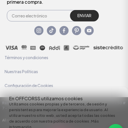
primera compra.
ENVIAR
Términos y condiciones
Nuestras Políticas
Configuración de Cookies
En OFFCORSS utilizamos cookies
Razón Social: C.I HERMECO S.A. NIT: 890924167-6 Dirección: Carrera 50 #
Utilizamos cookies propias y de terceros, de sesión y
7 – 35
persistentes para mejorar la experiencia de usuario. Al
utilizar nuestro sitio web, usted acepta todas las cookies
All rights reserved empowered by
de acuerdo con nuestra política de cookies.
Más
información