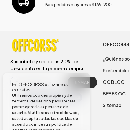
Para pedidos mayores a $169.900
OFFCORSS
¿Quiénes s
Suscríbete y recibe un 20% de
descuento en tu primera compra.
Sostenibili
OC BLOG
ENVIAR
En OFFCORSS utilizamos
cookies
BEBÉS OC
Utilizamos cookies propias y de
terceros, de sesión y persistentes
Sitemap
para mejorar la experiencia de
usuario. Al utilizar nuestro sitio web,
usted acepta todas las cookies de
acuerdo con nuestra política de