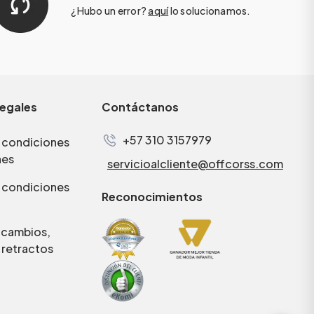
¿Hubo un error?
aquí
lo solucionamos.
legales
Contáctanos
+57 310 3157979
 condiciones
nes
servicioalcliente@offcorss.com
 condiciones
Reconocimientos
e cambios,
 retractos