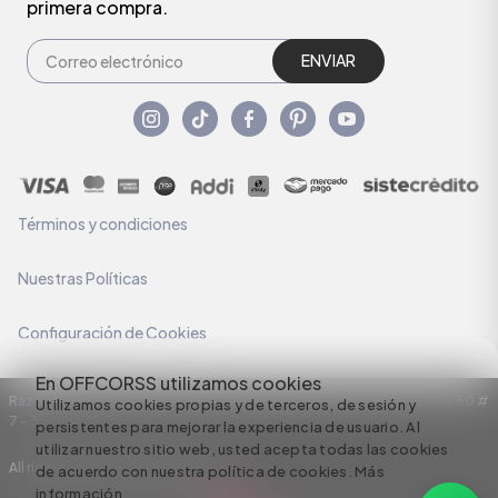
primera compra.
ENVIAR
Términos y condiciones
Nuestras Políticas
Configuración de Cookies
En OFFCORSS utilizamos cookies
Razón Social: C.I HERMECO S.A. NIT: 890924167-6 Dirección: Carrera 50 #
Utilizamos cookies propias y de terceros, de sesión y
7 – 35
persistentes para mejorar la experiencia de usuario. Al
utilizar nuestro sitio web, usted acepta todas las cookies
All rights reserved empowered by
de acuerdo con nuestra política de cookies.
Más
información