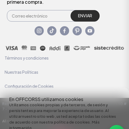
primera compra.
ENVIAR
Términos y condiciones
Nuestras Políticas
Configuración de Cookies
En OFFCORSS utilizamos cookies
Razón Social: C.I HERMECO S.A. NIT: 890924167-6 Dirección: Carrera 50 #
Utilizamos cookies propias y de terceros, de sesión y
7 – 35
persistentes para mejorar la experiencia de usuario. Al
utilizar nuestro sitio web, usted acepta todas las cookies
All rights reserved empowered by
de acuerdo con nuestra política de cookies.
Más
información