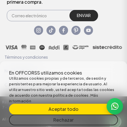
primera compra.
ENVIAR
Términos y condiciones
Nuestras Políticas
En OFFCORSS utilizamos cookies
Utilizamos cookies propias y de terceros, de sesión y
persistentes para mejorar la experiencia de usuario. Al
Configuración de Cookies
utilizar nuestro sitio web, usted acepta todas las cookies
de acuerdo con nuestra política de cookies.
Más
información
Razón Social: C.I HERMECO S.A. NIT: 890924167-6 Dirección: Carrera 50 #
7 – 35
Aceptar todo
Rechazar
All rights reserved empowered by