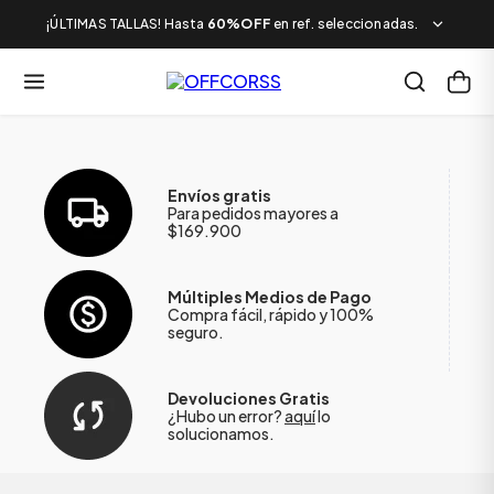
¡ÚLTIMAS TALLAS! Hasta
60%OFF
en ref. seleccionadas.
Envíos gratis
Para pedidos mayores a
$169.900
Múltiples Medios de Pago
Compra fácil, rápido y 100%
seguro.
Devoluciones Gratis
¿Hubo un error?
aquí
lo
solucionamos.