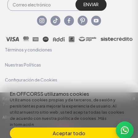
ENVIAR
Términos y condiciones
Nuestras Políticas
Configuración de Cookies
En OFFCORSS utilizamos cookies
Razón Social: C.I HERMECO S.A. NIT: 890924167-6 Dirección: Carrera 50 #
Utilizamos cookies propias y de terceros, de sesión y
7 – 35
persistentes para mejorar la experiencia de usuario. Al
utilizar nuestro sitio web, usted acepta todas las cookies
All rights reserved empowered by
de acuerdo con nuestra política de cookies.
Más
información
Aceptar todo