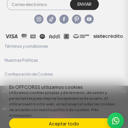
ENVIAR
Términos y condiciones
Nuestras Políticas
Configuración de Cookies
En OFFCORSS utilizamos cookies
Razón Social: C.I HERMECO S.A. NIT: 890924167-6 Dirección: Carrera 50 #
Utilizamos cookies propias y de terceros, de sesión y
7 – 35
persistentes para mejorar la experiencia de usuario. Al
utilizar nuestro sitio web, usted acepta todas las cookies
All rights reserved empowered by
de acuerdo con nuestra política de cookies.
Más
información
Aceptar todo