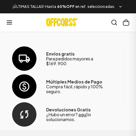
¡ÚLTIMAS TALLAS! Hasta
60%OFF
en ref. seleccionadas.
Envíos gratis
Para pedidos mayores a
$169.900
Múltiples Medios de Pago
Compra fácil, rápido y 100%
seguro.
Devoluciones Gratis
¿Hubo un error?
aquí
lo
solucionamos.