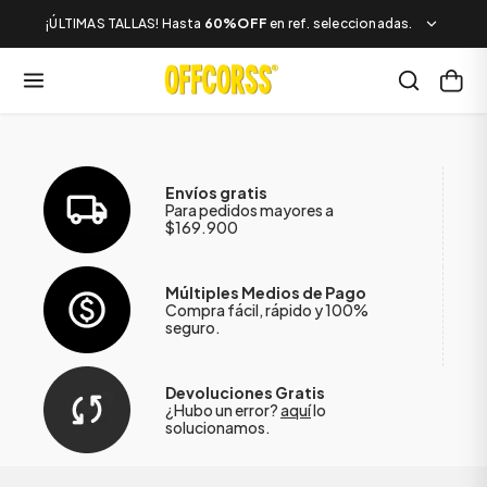
¡ÚLTIMAS TALLAS! Hasta
60%OFF
en ref. seleccionadas.
Envíos gratis
Para pedidos mayores a
$169.900
Múltiples Medios de Pago
Compra fácil, rápido y 100%
seguro.
Devoluciones Gratis
¿Hubo un error?
aquí
lo
solucionamos.