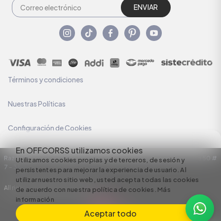
ENVIAR
Términos y condiciones
Nuestras Políticas
Configuración de Cookies
En OFFCORSS utilizamos cookies
Razón Social: C.I HERMECO S.A. NIT: 890924167-6 Dirección: Carrera 50 #
Utilizamos cookies propias y de terceros, de sesión y
7 – 35
persistentes para mejorar la experiencia de usuario. Al
utilizar nuestro sitio web, usted acepta todas las cookies
All rights reserved empowered by
de acuerdo con nuestra política de cookies.
Más
información
Aceptar todo